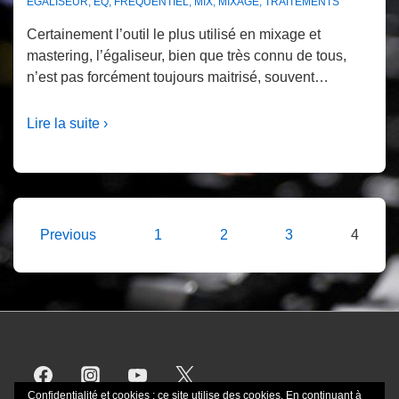
EGALISEUR
,
EQ
,
FRÉQUENTIEL
,
MIX
,
MIXAGE
,
TRAITEMENTS
Certainement l’outil le plus utilisé en mixage et
mastering, l’égaliseur, bien que très connu de tous,
n’est pas forcément toujours maitrisé, souvent…
Lire la suite ›
Pagination
Previous
1
2
3
4
des
publications
Confidentialité et cookies : ce site utilise des cookies. En continuant à