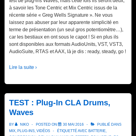
test de plug-ins Waves, mais cette fois ils seront deux,
à savoir les Tone Centric et Mix Centric issus de la
récente série « Greg Wells Signature ». Ne vous
laissez pas abuser par leur apparente simplicité en
terme de présentation (un seul gros potentiomètre…),
car les bestiaux en ont sous le capot ! Si en plus ils
sont disponibles aux formats AudioUnits, VST, VST3,
AudioSuite, RTAS et AAX, là je dis : ready, steady, go !
Lire la suite ›
TEST : Plug-In CLA Drums,
Waves
BY
NIKO
POSTED ON
30 MAI 2016
PUBLIÉ DANS
MIX
,
PLUG-INS
,
VIDÉOS
ÉTIQUETTÉ AVEC
BATTERIE
,