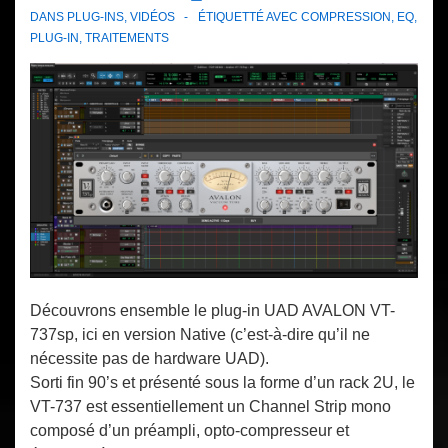
DANS
PLUG-INS
,
VIDÉOS
ÉTIQUETTÉ AVEC
COMPRESSION
,
EQ
,
PLUG-IN
,
TRAITEMENTS
Découvrons ensemble le plug-in UAD AVALON VT-
737sp, ici en version Native (c’est-à-dire qu’il ne
nécessite pas de hardware UAD).
Sorti fin 90’s et présenté sous la forme d’un rack 2U, le
VT-737 est essentiellement un Channel Strip mono
composé d’un préampli, opto-compresseur et