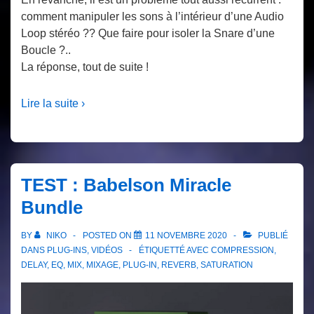
comment manipuler les sons à l’intérieur d’une Audio
Loop stéréo ?? Que faire pour isoler la Snare d’une
Boucle ?..
La réponse, tout de suite !
Lire la suite ›
TEST : Babelson Miracle
Bundle
BY
NIKO
POSTED ON
11 NOVEMBRE 2020
PUBLIÉ
DANS
PLUG-INS
,
VIDÉOS
ÉTIQUETTÉ AVEC
COMPRESSION
,
DELAY
,
EQ
,
MIX
,
MIXAGE
,
PLUG-IN
,
REVERB
,
SATURATION