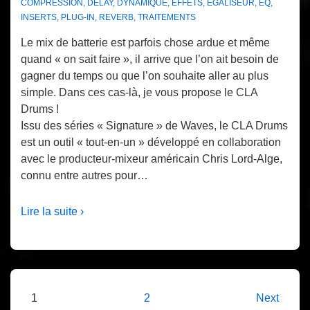
COMPRESSION
,
DELAY
,
DYNAMIQUE
,
EFFETS
,
EGALISEUR
,
EQ
,
INSERTS
,
PLUG-IN
,
REVERB
,
TRAITEMENTS
Le mix de batterie est parfois chose ardue et même
quand « on sait faire », il arrive que l’on ait besoin de
gagner du temps ou que l’on souhaite aller au plus
simple. Dans ces cas-là, je vous propose le CLA
Drums !
Issu des séries « Signature » de Waves, le CLA Drums
est un outil « tout-en-un » développé en collaboration
avec le producteur-mixeur américain Chris Lord-Alge,
connu entre autres pour…
Lire la suite ›
Pagination
1
2
Next