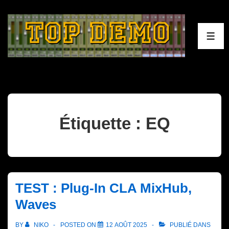
↓
passer
au
ME
contenu
principal
Étiquette :
EQ
TEST : Plug-In CLA MixHub,
Waves
BY
NIKO
POSTED ON
12 AOÛT 2025
PUBLIÉ DANS