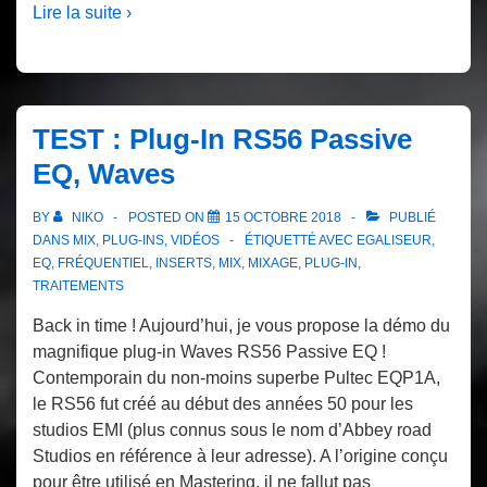
Lire la suite ›
TEST : Plug-In RS56 Passive
EQ, Waves
BY
NIKO
POSTED ON
15 OCTOBRE 2018
PUBLIÉ
DANS
MIX
,
PLUG-INS
,
VIDÉOS
ÉTIQUETTÉ AVEC
EGALISEUR
,
EQ
,
FRÉQUENTIEL
,
INSERTS
,
MIX
,
MIXAGE
,
PLUG-IN
,
TRAITEMENTS
Back in time ! Aujourd’hui, je vous propose la démo du
magnifique plug-in Waves RS56 Passive EQ !
Contemporain du non-moins superbe Pultec EQP1A,
le RS56 fut créé au début des années 50 pour les
studios EMI (plus connus sous le nom d’Abbey road
Studios en référence à leur adresse). A l’origine conçu
pour être utilisé en Mastering, il ne fallut pas