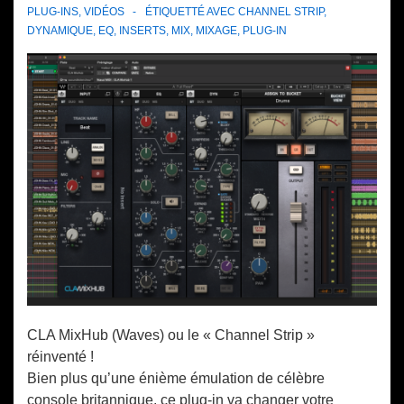
PLUG-INS
,
VIDÉOS
ÉTIQUETTÉ AVEC
CHANNEL STRIP
,
DYNAMIQUE
,
EQ
,
INSERTS
,
MIX
,
MIXAGE
,
PLUG-IN
CLA MixHub (Waves) ou le « Channel Strip »
réinventé !
Bien plus qu’une énième émulation de célèbre
console britannique, ce plug-in va changer votre