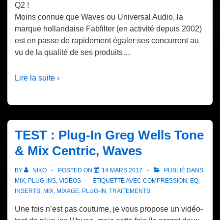
Q2 !
Moins connue que Waves ou Universal Audio, la
marque hollandaise Fabfilter (en activité depuis 2002)
est en passe de rapidement égaler ses concurrent au
vu de la qualité de ses produits…
Lire la suite ›
TEST : Plug-In Greg Wells Tone
& Mix Centric, Waves
BY
NIKO
POSTED ON
14 MARS 2017
PUBLIÉ DANS
MIX
,
PLUG-INS
,
VIDÉOS
ÉTIQUETTÉ AVEC
COMPRESSION
,
EQ
,
INSERTS
,
MIX
,
MIXAGE
,
PLUG-IN
,
TRAITEMENTS
Une fois n’est pas coutume, je vous propose un vidéo-