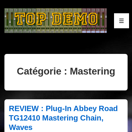
↓
passer
au
ME
contenu
principal
Catégorie :
Mastering
REVIEW : Plug-In Abbey Road
TG12410 Mastering Chain,
Waves