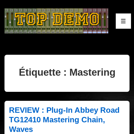
↓
passer
au
ME
contenu
principal
Étiquette :
Mastering
REVIEW : Plug-In Abbey Road
TG12410 Mastering Chain,
Waves