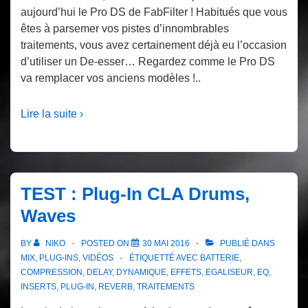
aujourd’hui le Pro DS de FabFilter ! Habitués que vous
êtes à parsemer vos pistes d’innombrables
traitements, vous avez certainement déjà eu l’occasion
d’utiliser un De-esser… Regardez comme le Pro DS
va remplacer vos anciens modèles !..
Lire la suite ›
TEST : Plug-In CLA Drums,
Waves
BY
NIKO
POSTED ON
30 MAI 2016
PUBLIÉ DANS
MIX
,
PLUG-INS
,
VIDÉOS
ÉTIQUETTÉ AVEC
BATTERIE
,
COMPRESSION
,
DELAY
,
DYNAMIQUE
,
EFFETS
,
EGALISEUR
,
EQ
,
INSERTS
,
PLUG-IN
,
REVERB
,
TRAITEMENTS