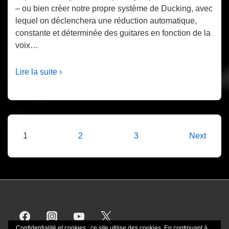
– ou bien créer notre propre système de Ducking, avec
lequel on déclenchera une réduction automatique,
constante et déterminée des guitares en fonction de la
voix…
Lire la suite ›
Pagination
1
2
3
Next
des
publications
Confidentialité et cookies : ce site utilise des cookies. En continuant à