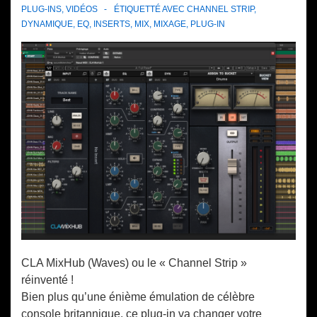
PLUG-INS
,
VIDÉOS
ÉTIQUETTÉ AVEC
CHANNEL STRIP
,
DYNAMIQUE
,
EQ
,
INSERTS
,
MIX
,
MIXAGE
,
PLUG-IN
CLA MixHub (Waves) ou le « Channel Strip »
réinventé !
Bien plus qu’une énième émulation de célèbre
console britannique, ce plug-in va changer votre