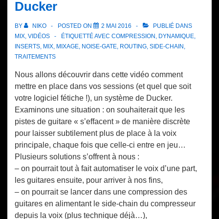
Ducker
BY
NIKO
POSTED ON
2 MAI 2016
PUBLIÉ DANS
MIX
,
VIDÉOS
ÉTIQUETTÉ AVEC
COMPRESSION
,
DYNAMIQUE
,
INSERTS
,
MIX
,
MIXAGE
,
NOISE-GATE
,
ROUTING
,
SIDE-CHAIN
,
TRAITEMENTS
Nous allons découvrir dans cette vidéo comment
mettre en place dans vos sessions (et quel que soit
votre logiciel fétiche !), un système de Ducker.
Examinons une situation : on souhaiterait que les
pistes de guitare « s’effacent » de manière discrète
pour laisser subtilement plus de place à la voix
principale, chaque fois que celle-ci entre en jeu…
Plusieurs solutions s’offrent à nous :
– on pourrait tout à fait automatiser le voix d’une part,
les guitares ensuite, pour arriver à nos fins,
– on pourrait se lancer dans une compression des
guitares en alimentant le side-chain du compresseur
depuis la voix (plus technique déjà…),