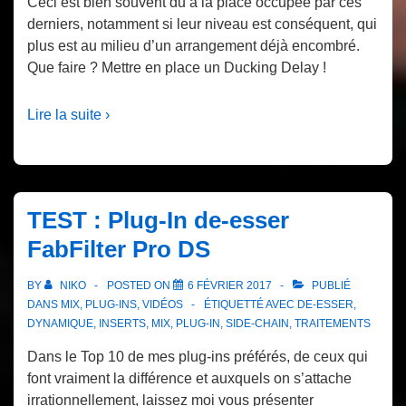
Ceci est bien souvent du à la place occupée par ces
derniers, notamment si leur niveau est conséquent, qui
plus est au milieu d’un arrangement déjà encombré.
Que faire ? Mettre en place un Ducking Delay !
Lire la suite ›
TEST : Plug-In de-esser
FabFilter Pro DS
BY
NIKO
POSTED ON
6 FÉVRIER 2017
PUBLIÉ
DANS
MIX
,
PLUG-INS
,
VIDÉOS
ÉTIQUETTÉ AVEC
DE-ESSER
,
DYNAMIQUE
,
INSERTS
,
MIX
,
PLUG-IN
,
SIDE-CHAIN
,
TRAITEMENTS
Dans le Top 10 de mes plug-ins préférés, de ceux qui
font vraiment la différence et auxquels on s’attache
irrationnellement, laissez moi vous présenter