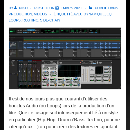
BY
NIKO
POSTED ON
1 MARS 2021
PUBLIÉ DANS
PRODUCTION
,
VIDÉOS
ÉTIQUETTÉ AVEC
DYNAMIQUE
,
EQ
,
LOOPS
,
ROUTING
,
SIDE-CHAIN
Il est de nos jours plus que courant d’utiliser des
boucles Audio (ou Loops) lors de la production d’un
titre. Que cet usage soit intrinsequement lié à un style
en particulier (Hip-Hop, Drum n’Bass, Techno, pour ne
citer qu’eux…) ou pour créer des textures en ajoutant