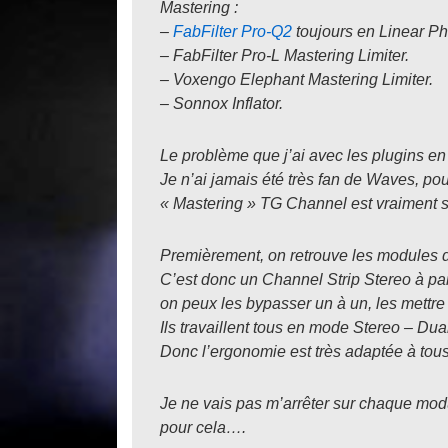
Mastering :
–
FabFilter Pro-Q2
toujours en Linear P
– FabFilter Pro-L Mastering Limiter.
– Voxengo Elephant Mastering Limiter.
– Sonnox Inflator.
Le problème que j’ai avec les plugins e
Je n’ai jamais été très fan de Waves, pour
« Mastering » TG Channel est vraiment s
Premièrement, on retrouve les modules
C’est donc un Channel Strip Stereo à par
on peux les bypasser un à un, les mettr
Ils travaillent tous en mode Stereo – Du
Donc l’ergonomie est très adaptée à tou
Je ne vais pas m’arrêter sur chaque modul
pour cela….