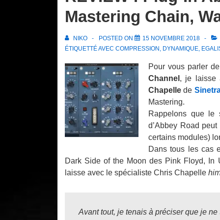
Mastering Chain, W
NIKO
POSTED ON
15 NOVEMBRE 2018
ÉTIQUETTÉ AVEC
COMPRESSION
,
DYNAMIQUE
,
EGAL
Pour vous parler de
Channel
, je laiss
Chapelle
de
Sinetr
Mastering.
Rappelons que le 
d’Abbey Road peut êt
certains modules) lo
Dans tous les cas e
Dark Side of the Moon
des Pink Floyd,
In 
laisse avec le spécialiste Chris Chapelle
him
Avant tout, je tenais à préciser que je n