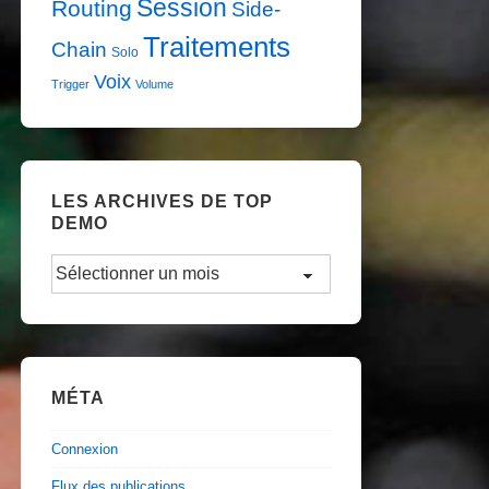
Session
Routing
Side-
Traitements
Chain
Solo
Voix
Trigger
Volume
LES ARCHIVES DE TOP
DEMO
Les
Archives
de
TOP
DEMO
MÉTA
Connexion
Flux des publications