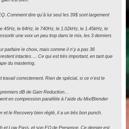
 l’EQ. Comment dire qu’à lui seul les 39$ sont largement
Le 45Hz, le 64Hz, le 740Hz, le 1.02kHz, le 1.45kHz, le
essortir une voix un peu trop dans le mix, les 3 derniers
ur parfaire le choix, mais comme il n’y a pas 36
n restent intactes…. Ce qui est très important, en tant que
étape du mastering.
t travail correctement. Rien de spécial, si ce n’est le
es 5 premiers dB de Gain Reduction…
ment en compression parallèle à l’aide du Mix/Blender
 et le Recovery bien réglé, il a un très bon punch.
High et Low Pass, et son EQ de Presence. Ce dernier est