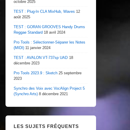
octobre 2025
TEST : Plug-In CLA MixHub, Waves
12
août 2025
TEST : GORAN GROOVES Handy Drums
Reggae Standard
18 avril 2024
Pro Tools : Sélectionner-Séparer les Notes
(MIDI)
11 janvier 2024
TEST : AVALON VT-737sp UAD
18
décembre 2023
Pro Tools 2023.9 : Sketch
25 septembre
2023
Synchro des Voix avec VocAlign Project 5
(Synchro Arts)
8 décembre 2021
LES SUJETS FRÉQUENTS