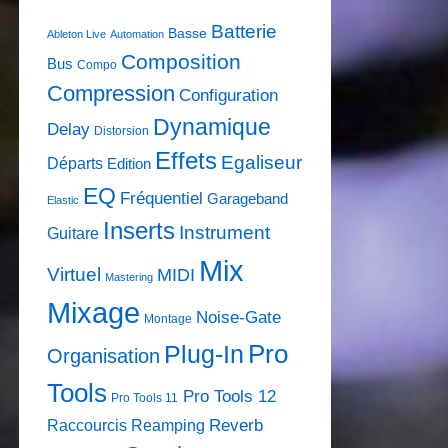
Batterie
Basse
Ableton Live
Automation
Composition
Bus
Compo
Compression
Configuration
Dynamique
Delay
Distorsion
Effets
Egaliseur
Départs
Edition
EQ
Fréquentiel
Garageband
Elastic
Inserts
Instrument
Guitare
Mix
Virtuel
MIDI
Mastering
Mixage
Noise-Gate
Montage
Pro
Plug-In
Organisation
Tools
Pro Tools 12
Pro Tools 11
Raccourcis
Reamping
Reverb