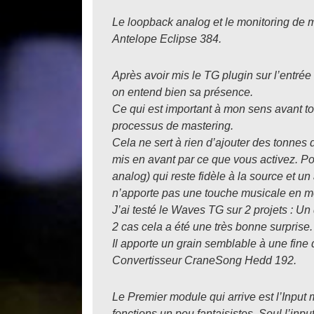
Le loopback analog et le monitoring de m
Antelope Eclipse 384.
Après avoir mis le TG plugin sur l’entr
on entend bien sa présence.
Ce qui est important à mon sens avant tou
processus de mastering.
Cela ne sert à rien d’ajouter des tonnes d
mis en avant par ce que vous activez. Pou
analog) qui reste fidèle à la source et un
n’apporte pas une touche musicale en m
J’ai testé le Waves TG sur 2 projets : U
2 cas cela a été une très bonne surprise.
Il apporte un grain semblable à une fine
Convertisseur CraneSong Hedd 192.
Le Premier module qui arrive est l’Input mo
fonctions un peu fantaisistes. Seul l’input