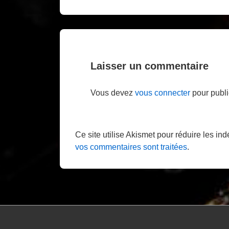
Post
de
is
l’article
Laisser un commentaire
Vous devez
vous connecter
pour publi
Ce site utilise Akismet pour réduire les in
vos commentaires sont traitées
.