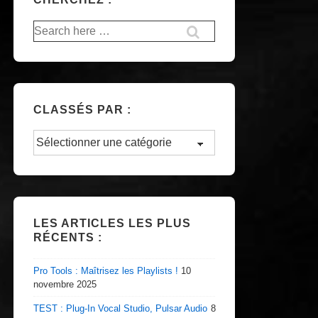
Recherche
pour:
CLASSÉS PAR :
Classés
par
:
LES ARTICLES LES PLUS
RÉCENTS :
Pro Tools : Maîtrisez les Playlists !
10
novembre 2025
TEST : Plug-In Vocal Studio, Pulsar Audio
8