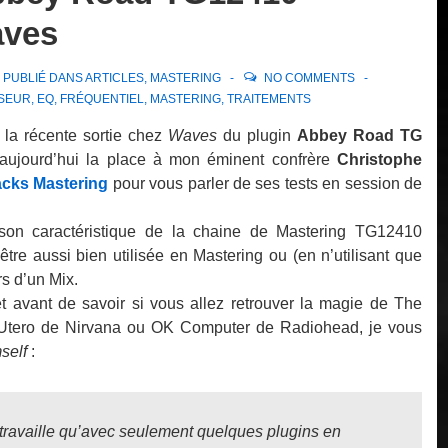
aves
PUBLIÉ DANS
ARTICLES
,
MASTERING
NO COMMENTS
ISEUR
,
EQ
,
FRÉQUENTIEL
,
MASTERING
,
TRAITEMENTS
 la récente sortie chez
Waves
du plugin
Abbey Road TG
e aujourd’hui la place à mon éminent confrère
Christophe
acks Mastering
pour vous parler de ses tests en session de
son caractéristique de la chaine de Mastering TG12410
re aussi bien utilisée en Mastering ou (en n’utilisant que
rs d’un Mix.
t avant de savoir si vous allez retrouver la magie de
The
Utero
de Nirvana ou
OK Computer
de Radiohead, je vous
self
:
e travaille qu’avec seulement quelques plugins en