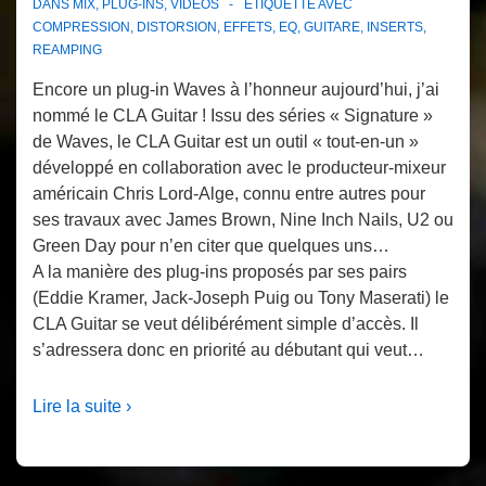
DANS
MIX
,
PLUG-INS
,
VIDÉOS
ÉTIQUETTÉ AVEC
COMPRESSION
,
DISTORSION
,
EFFETS
,
EQ
,
GUITARE
,
INSERTS
,
REAMPING
Encore un plug-in Waves à l’honneur aujourd’hui, j’ai
nommé le CLA Guitar ! Issu des séries « Signature »
de Waves, le CLA Guitar est un outil « tout-en-un »
développé en collaboration avec le producteur-mixeur
américain Chris Lord-Alge, connu entre autres pour
ses travaux avec James Brown, Nine Inch Nails, U2 ou
Green Day pour n’en citer que quelques uns…
A la manière des plug-ins proposés par ses pairs
(Eddie Kramer, Jack-Joseph Puig ou Tony Maserati) le
CLA Guitar se veut délibérément simple d’accès. Il
s’adressera donc en priorité au débutant qui veut…
Lire la suite ›