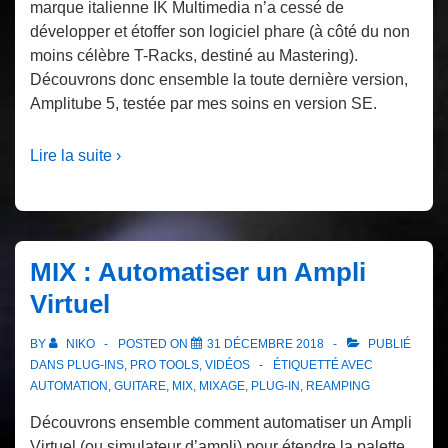
marque italienne IK Multimedia n’a cessé de
développer et étoffer son logiciel phare (à côté du non
moins célèbre T-Racks, destiné au Mastering).
Découvrons donc ensemble la toute dernière version,
Amplitube 5, testée par mes soins en version SE.
Lire la suite ›
MIX : Automatiser un Ampli
Virtuel
BY
NIKO
POSTED ON
31 DÉCEMBRE 2018
PUBLIÉ
DANS
PLUG-INS
,
PRO TOOLS
,
VIDÉOS
ÉTIQUETTÉ AVEC
AUTOMATION
,
GUITARE
,
MIX
,
MIXAGE
,
PLUG-IN
,
REAMPING
Découvrons ensemble comment automatiser un Ampli
Virtuel (ou simulateur d’ampli) pour étendre la palette