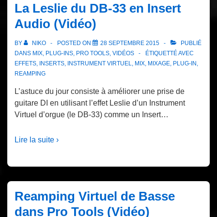
CLA
La Leslie du DB-33 en Insert
Bass
Audio (Vidéo)
–
Waves
BY
NIKO
POSTED ON
28 SEPTEMBRE 2015
PUBLIÉ
DANS
MIX
,
PLUG-INS
,
PRO TOOLS
,
VIDÉOS
ÉTIQUETTÉ AVEC
EFFETS
,
INSERTS
,
INSTRUMENT VIRTUEL
,
MIX
,
MIXAGE
,
PLUG-IN
,
REAMPING
L’astuce du jour consiste à améliorer une prise de
guitare DI en utilisant l’effet Leslie d’un Instrument
Virtuel d’orgue (le DB-33) comme un Insert…
Lire la suite ›
Reamping Virtuel de Basse
dans Pro Tools (Vidéo)