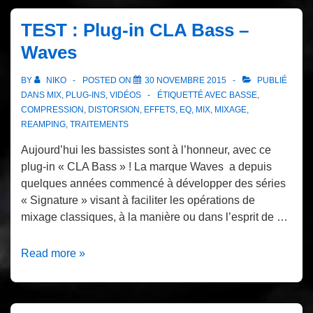
TEST : Plug-in CLA Bass –
Waves
BY
NIKO
POSTED ON
30 NOVEMBRE 2015
PUBLIÉ
DANS
MIX
,
PLUG-INS
,
VIDÉOS
ÉTIQUETTÉ AVEC
BASSE
,
COMPRESSION
,
DISTORSION
,
EFFETS
,
EQ
,
MIX
,
MIXAGE
,
REAMPING
,
TRAITEMENTS
Aujourd’hui les bassistes sont à l’honneur, avec ce
plug-in « CLA Bass » ! La marque Waves a depuis
quelques années commencé à développer des séries
« Signature » visant à faciliter les opérations de
mixage classiques, à la manière ou dans l’esprit de …
TEST
Read more »
:
Plug-
in