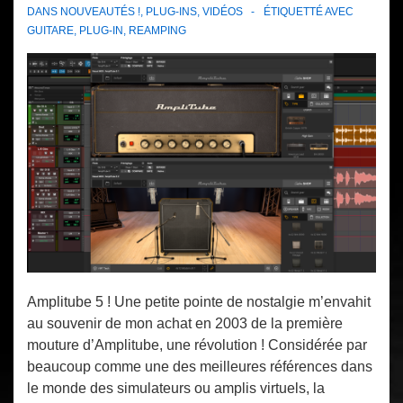
DANS
NOUVEAUTÉS !
,
PLUG-INS
,
VIDÉOS
ÉTIQUETTÉ AVEC
GUITARE
,
PLUG-IN
,
REAMPING
Amplitube 5 ! Une petite pointe de nostalgie m’envahit
au souvenir de mon achat en 2003 de la première
mouture d’Amplitube, une révolution ! Considérée par
beaucoup comme une des meilleures références dans
le monde des simulateurs ou amplis virtuels, la