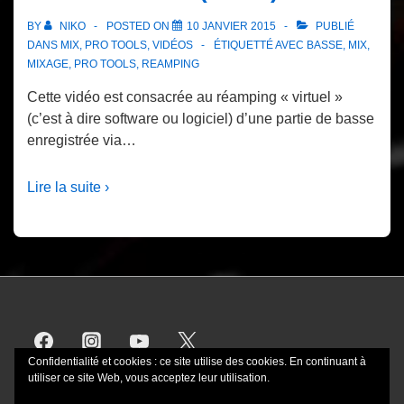
BY
NIKO
POSTED ON
10 JANVIER 2015
PUBLIÉ
DANS
MIX
,
PRO TOOLS
,
VIDÉOS
ÉTIQUETTÉ AVEC
BASSE
,
MIX
,
MIXAGE
,
PRO TOOLS
,
REAMPING
Cette vidéo est consacrée au réamping « virtuel »
(c’est à dire software ou logiciel) d’une partie de basse
enregistrée via…
Lire la suite ›
Confidentialité et cookies : ce site utilise des cookies. En continuant à
utiliser ce site Web, vous acceptez leur utilisation.