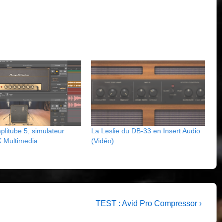
litube 5, simulateur
La Leslie du DB-33 en Insert Audio
K Multimedia
(Vidéo)
Next
TEST : Avid Pro Compressor ›
Post