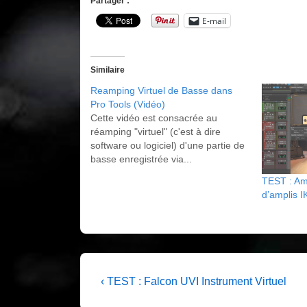
Partager :
E-mail
Similaire
Reamping Virtuel de Basse dans
Pro Tools (Vidéo)
Cette vidéo est consacrée au
réamping "virtuel" (c'est à dire
software ou logiciel) d'une partie de
basse enregistrée via...
TEST : Amp
d’amplis I
Navigation
Previous
‹ TEST : Falcon UVI Instrument Virtuel
Post
de