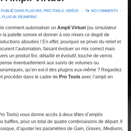
PUBLIÉ DANS
PLUG-INS
,
PRO TOOLS
,
VIDÉOS
NO COMMENTS
E
,
PLUG-IN
,
REAMPING
le comment automatiser un
Ampli Virtuel
(ou
simulateur
e la palette sonore et donner à vos mixes ce degré de
roductions abouties ! En effet, pourquoi se priver du relief et
ocurent l’automation, faisant évoluer un mix correct mais
rs un produit fini, détaillé et évolutif, touche de vernis
n pense éventuellement aux suivis de volumes ou
oramiques, qu’en est-il des plugins eux-même ? Regardez
nt procéder dans le cadre de
Pro Tools
avec l’ampli en
Pro Tools) vous donne accès à deux têtes d’amplis
ux baffles, pour un total de quatre combinaisons de départ. Il
assique, d’ajuster les paramètres de
Gain
,
Graves
,
Mediums
,