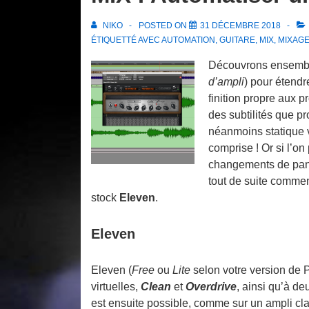
NIKO
POSTED ON
31 DÉCEMBRE 2018
ÉTIQUETTÉ AVEC
AUTOMATION
,
GUITARE
,
MIX
,
MIXAG
Découvrons ensemb
d’ampli
) pour étendr
finition propre aux p
des subtilités que pr
néanmoins statique ve
comprise ! Or si l’o
changements de pan
tout de suite comme
stock
Eleven
.
Eleven
Eleven (
Free
ou
Lite
selon votre version de 
virtuelles,
Clean
et
Overdrive
, ainsi qu’à de
est ensuite possible, comme sur un ampli cl