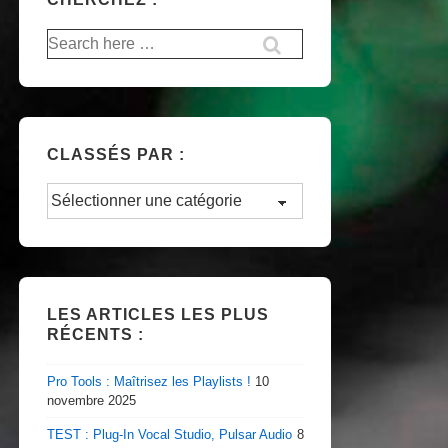
Recherche
pour:
CLASSÉS PAR :
Classés
par
:
LES ARTICLES LES PLUS
RÉCENTS :
Pro Tools : Maîtrisez les Playlists !
10
novembre 2025
TEST : Plug-In Vocal Studio, Pulsar Audio
8