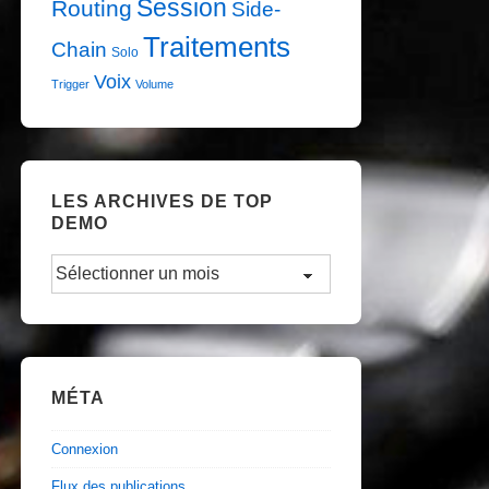
Session
Routing
Side-
Traitements
Chain
Solo
Voix
Trigger
Volume
LES ARCHIVES DE TOP
DEMO
Les
Archives
de
TOP
DEMO
MÉTA
Connexion
Flux des publications