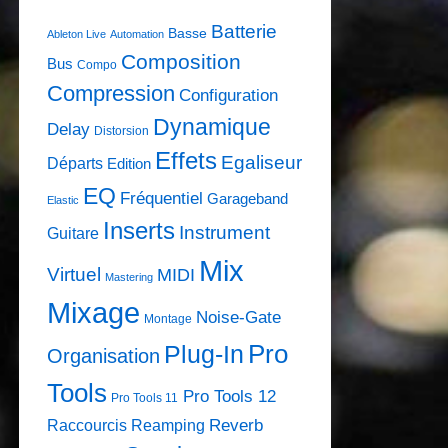
Batterie
Basse
Ableton Live
Automation
Composition
Bus
Compo
Compression
Configuration
Dynamique
Delay
Distorsion
Effets
Egaliseur
Départs
Edition
EQ
Fréquentiel
Garageband
Elastic
Inserts
Instrument
Guitare
Mix
Virtuel
MIDI
Mastering
Mixage
Noise-Gate
Montage
Pro
Plug-In
Organisation
Tools
Pro Tools 12
Pro Tools 11
Raccourcis
Reamping
Reverb