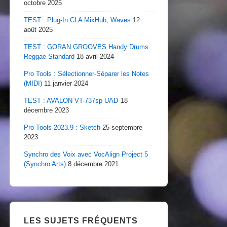
octobre 2025
TEST : Plug-In CLA MixHub, Waves
12
août 2025
TEST : GORAN GROOVES Handy Drums
Reggae Standard
18 avril 2024
Pro Tools : Sélectionner-Séparer les Notes
(MIDI)
11 janvier 2024
TEST : AVALON VT-737sp UAD
18
décembre 2023
Pro Tools 2023.9 : Sketch
25 septembre
2023
Synchro des Voix avec VocAlign Project 5
(Synchro Arts)
8 décembre 2021
LES SUJETS FRÉQUENTS