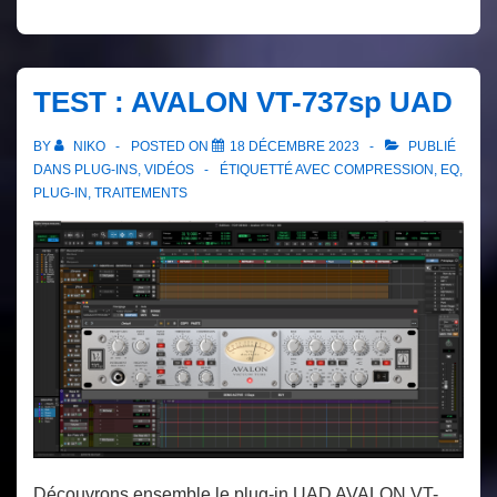
TEST : AVALON VT-737sp UAD
BY
NIKO
POSTED ON
18 DÉCEMBRE 2023
PUBLIÉ
DANS
PLUG-INS
,
VIDÉOS
ÉTIQUETTÉ AVEC
COMPRESSION
,
EQ
,
PLUG-IN
,
TRAITEMENTS
Découvrons ensemble le plug-in UAD AVALON VT-