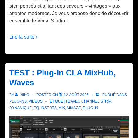
bien pensés et alliant des saveurs « vintages » aux
attentes modernes. Je vous propose donc de découvrir
ensemble le Vocal Studio !
Lire la suite ›
TEST : Plug-In CLA MixHub,
Waves
BY
NIKO
POSTED ON
12 AOÛT 2025
PUBLIÉ DANS
PLUG-INS
,
VIDÉOS
ÉTIQUETTÉ AVEC
CHANNEL STRIP
,
DYNAMIQUE
,
EQ
,
INSERTS
,
MIX
,
MIXAGE
,
PLUG-IN