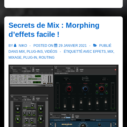
Secrets de Mix : Morphing
d’effets facile !
BY
NIKO
POSTED ON
29 JANVIER 2021
PUBLIÉ
DANS
MIX
,
PLUG-INS
,
VIDÉOS
ÉTIQUETTÉ AVEC
EFFETS
,
MIX
,
MIXAGE
,
PLUG-IN
,
ROUTING