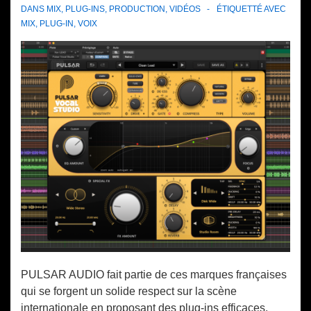
DANS
MIX
,
PLUG-INS
,
PRODUCTION
,
VIDÉOS
ÉTIQUETTÉ AVEC
MIX
,
PLUG-IN
,
VOIX
PULSAR AUDIO fait partie de ces marques françaises
qui se forgent un solide respect sur la scène
internationale en proposant des plug-ins efficaces,