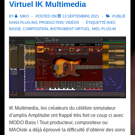
Virtuel IK Multimedia
BY
NIKO
POSTED ON
13 SEPTEMBRE 2021
PUBLIÉ
DANS
PLUG-INS
,
PRODUCTION
,
VIDÉOS
ÉTIQUETTÉ AVEC
BASSE
,
COMPOSITION
,
INSTRUMENT VIRTUEL
,
MIDI
,
PLUG-IN
IK Multimedia, les créateurs du célèbre simulateur
d’amplis Amplitube ont frappé très fort ce coup ci avec
MODO Bass ! Tout producteur, compositeur ou
MAOiste a déjà éprouvé la difficulté d’obtenir des sons