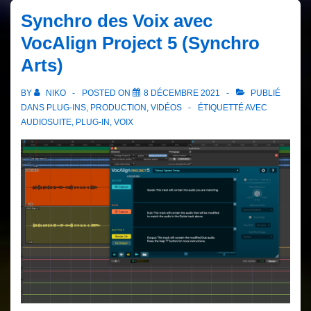
Synchro des Voix avec
VocAlign Project 5 (Synchro
Arts)
BY
NIKO
POSTED ON
8 DÉCEMBRE 2021
PUBLIÉ
DANS
PLUG-INS
,
PRODUCTION
,
VIDÉOS
ÉTIQUETTÉ AVEC
AUDIOSUITE
,
PLUG-IN
,
VOIX