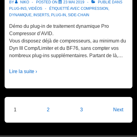
BY
NIKO
POSTED ON
23 MAI 2019
PUBLIÉ DANS
PLUG-INS
,
VIDÉOS
ÉTIQUETTÉ AVEC
COMPRESSION
,
DYNAMIQUE
,
INSERTS
,
PLUG-IN
,
SIDE-CHAIN
Démo du plug-in de traitement dynamique Pro
Compressor d’AVID.
Vous disposez déjà de compresseurs, au minimum du
Dyn III Comp/Limiter et du BF76, sans compter vos
nombreux plug-ins supplémentaires. Partant de là,…
Lire la suite ›
Pagination
1
2
3
Next
des
publications