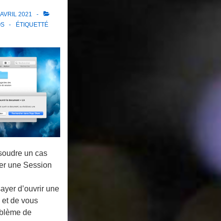
 AVRIL 2021
OS
ÉTIQUETTÉ
ésoudre un cas
er une Session
sayer d’ouvrir une
 et de vous
oblème de