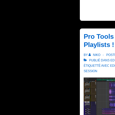
Pro Tools 
Playlists !
BY
NIKO
POST
PUBLIÉ DANS
ED
ÉTIQUETTÉ AVEC
ED
SESSION