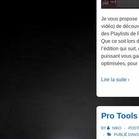
Je vous propose d
vidéo) de découvri
des Playlists de 
Que ce soit lors 
l’édition qui suit
puissant vous gar
optimisées, pour 
Lire la suite ›
Pro Tools
BY
NIKO
POST
PUBLIÉ DAN