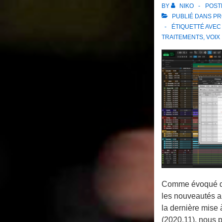
BY
NIKO
POST
PUBLIÉ DANS
PR
ÉTIQUETTÉ AVE
TRAITEMENTS
,
VOIX
Comme évoqué dan
les nouveautés a
la dernière mise 
(2020.11), nous 