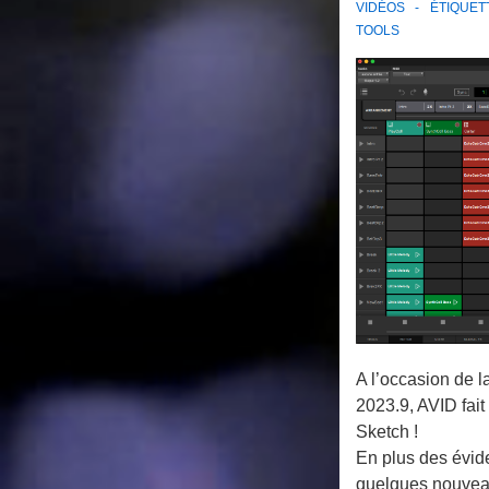
VIDÉOS
ÉTIQUET
TOOLS
A l’occasion de l
2023.9, AVID fait u
Sketch !
En plus des évide
quelques nouveau