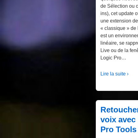
de Sélection ou o
ins), cet update o
une extension de
« classique » de 
est un environne
linéaire, se rapp
Live ou de la fen
Logic Pro…
Lire la suite ›
Retoucher
voix avec
Pro Tools