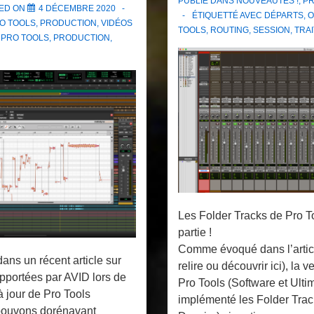
PUBLIÉ DANS
NOUVEAUTÉS !
,
PR
ED ON
4 DÉCEMBRE 2020
ÉTIQUETTÉ AVEC
DÉPARTS
,
O
O TOOLS
,
PRODUCTION
,
VIDÉOS
TOOLS
,
ROUTING
,
SESSION
,
TRA
C
PRO TOOLS
,
PRODUCTION
,
Les Folder Tracks de Pro T
partie !
Comme évoqué dans l’artic
s un récent article sur
relire ou découvrir ici), la 
pportées par AVID lors de
Pro Tools (Software et Ulti
à jour de Pro Tools
implémenté les Folder Trac
pouvons dorénavant