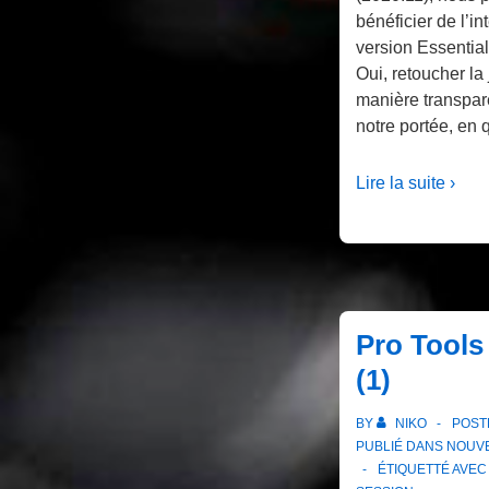
bénéficier de l’i
version Essential
Oui, retoucher la
manière transparen
notre portée, en 
Lire la suite ›
Pro Tools
(1)
BY
NIKO
POST
PUBLIÉ DANS
NOUVE
ÉTIQUETTÉ AVE