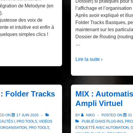
Dossier) si pratiques pour s
ntégration de Melodyne (en
l’affichage et l’organisatio
).
Après avoir expliqué et illus
 justesse des voix de
Folder Tracks Basiques, p
te et intuitive est enfin à
maintenant sur les particula
quelques simples clics !
Dossier de Routing (routing
…
Lire la suite ›
 : Folder Tracks
MIX : Automatis
Ampli Virtuel
ED ON
17 JUIN 2020
BY
NIKO
POSTED ON
31
AUTÉS !
,
PRO TOOLS
,
VIDÉOS
PUBLIÉ DANS
PLUG-INS
,
PRO
C
ORGANISATION
,
PRO TOOLS
,
ÉTIQUETTÉ AVEC
AUTOMATION
,
G