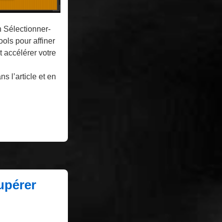
n Sélectionner-
ols pour affiner
 accélérer votre
s l’article et en
upérer