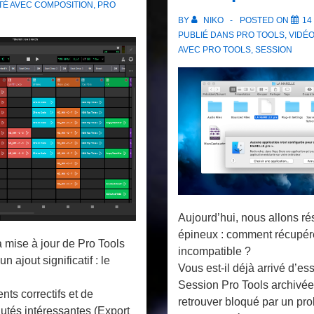
TÉ AVEC
COMPOSITION
,
PRO
BY
NIKO
POSTED ON
14
PUBLIÉ DANS
PRO TOOLS
,
VIDÉ
AVEC
PRO TOOLS
,
SESSION
Aujourd’hui, nous allons r
épineux : comment récupér
a mise à jour de Pro Tools
incompatible ?
n ajout significatif : le
Vous est-il déjà arrivé d’es
Session Pro Tools archivée
nts correctifs et de
retrouver bloqué par un pr
tés intéressantes (Export