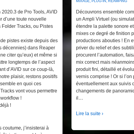
MIXAGE
,
PLUG-IN
,
REAMPING
n 2020.3 de Pro Tools, AVID
Découvrons ensemble com
teur d’une toute nouvelle
un Ampli Virtuel (ou simula
es Folder Tracks, ou Pistes
étendre la palette sonore e
mixes ce degré de finition 
de pistes existe depuis des
productions abouties ! En e
es décennies) dans Reaper
priver du relief et des subti
ne citer qu’eux) et même si
procurent l’automation, fai
attre longtemps de l’aspect
mix correct mais néanmoins
ant d’AVID sur ce coup-là,
produit fini, détaillé et évol
tre plaisir, restons positifs
vernis comprise ! Or si l’on
nsemble en quoi ces
éventuellement aux suivis
Tracks vont vous permettre
changements de panoramiqu
 workflow !
il…
déjà !
Lire la suite ›
 coutume, j’insisterai à