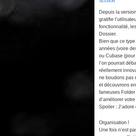
SESSION
Depuis la versio
gratifie l’utilisa
fonctionnalité, l
Dossier.
Bien que ce type 
années (voire d
ou Cubase (pour 
l’on pourrait déb
réellement innov
ne boudons pas no
et découvrons e
fameuses Folder 
d’améliorer votre
Spoiler : J’adore 
Organisation !
Une fois n’est pas