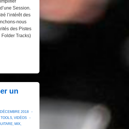
implifier
n d’une Session.
tré l’intérêt des
enchons-nous
rités des Pistes
 Folder Tracks)
er un
 DÉCEMBRE 2018
 TOOLS
,
VIDÉOS
UITARE
,
MIX
,