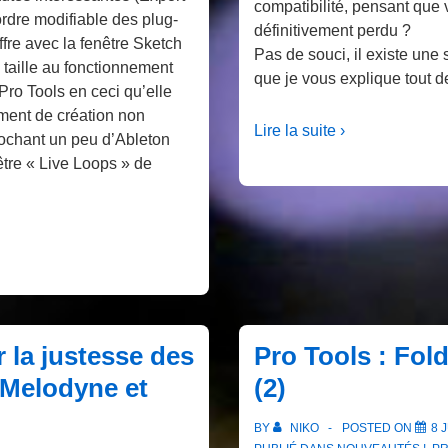
compatibilité, pensant que v
rdre modifiable des plug-
définitivement perdu ?
ffre avec la fenêtre Sketch
Pas de souci, il existe une 
 taille au fonctionnement
que je vous explique tout de
Pro Tools en ceci qu’elle
ment de création non
Lire la suite ›
rochant un peu d’Ableton
être « Live Loops » de
 la justesse des
Pro Tools : Fol
 Melodyne et
(2)
BY
NIKO
POSTED ON
8 