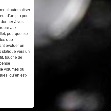
ment automatiser
teur d’ampli) pour
t donner à vos
propre aux
ffet, pourquoi se
lités que
sant évoluer un
 statique vers un
utif, touche de
 pense
 de volumes ou
es, qu’en est-