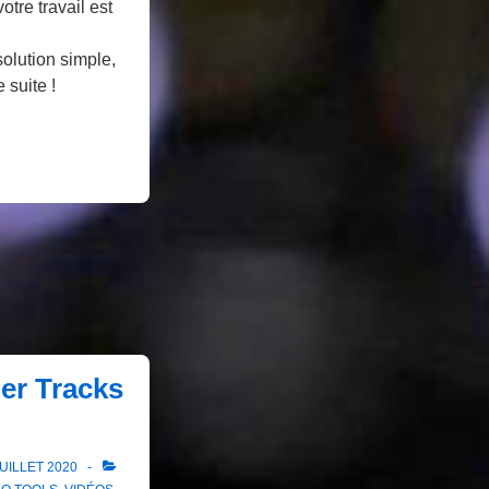
otre travail est
solution simple,
 suite !
der Tracks
JUILLET 2020