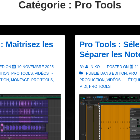
Catégorie :
Pro Tools
: Maîtrisez les
Pro Tools : Séle
Séparer les Not
ED ON
10 NOVEMBRE 2025
BY
NIKO
POSTED ON
11
ITION
,
PRO TOOLS
,
VIDÉOS
PUBLIÉ DANS
EDITION
,
PRO 
ITION
,
MONTAGE
,
PRO TOOLS
,
PRODUCTION
,
VIDÉOS
ÉTIQU
MIDI
,
PRO TOOLS