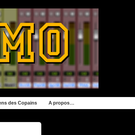
ens des Copains
A propos…