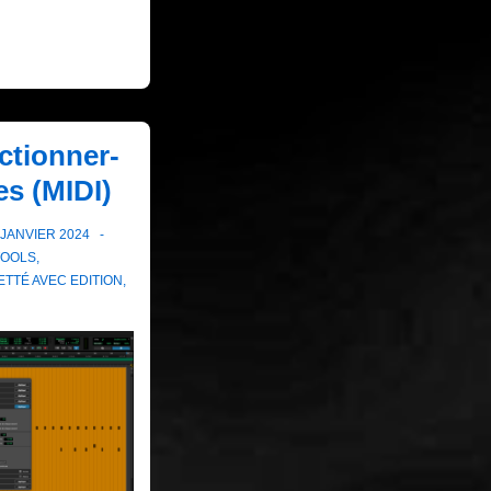
ctionner-
es (MIDI)
 JANVIER 2024
TOOLS
,
ETTÉ AVEC
EDITION
,