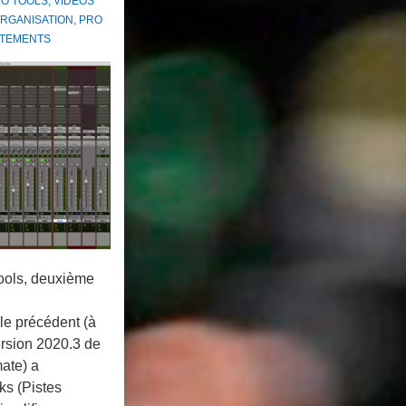
O TOOLS
,
VIDÉOS
RGANISATION
,
PRO
ITEMENTS
ools, deuxième
le précédent (à
version 2020.3 de
mate) a
ks (Pistes