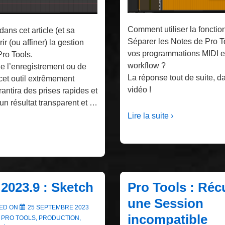
Comment utiliser la fonctio
ans cet article (et sa
Séparer les Notes de Pro To
r (ou affiner) la gestion
vos programmations MIDI et
Pro Tools.
workflow ?
de l’enregistrement ou de
La réponse tout de suite, dan
, cet outil extrêmement
vidéo !
antira des prises rapides et
un résultat transparent et …
Lire la suite ›
 2023.9 : Sketch
Pro Tools : Réc
une Session
ED ON
25 SEPTEMBRE 2023
incompatible
S
PRO TOOLS
,
PRODUCTION
,