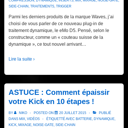
COMPRESSION
,
DYNAMIQUE
,
INSERTS
,
MIX
,
MIXAGE
,
NOISE-GATE
,
SIDE-CHAIN
,
TRAITEMENTS
,
TRIGGER
Parmi les derniers produits de la marque Waves, j’ai
choisi de vous parler de ce nouveau plug-in de
traitement dynamique, le eMo D5. Pensé, selon le
constructeur, comme un « couteau suisse de la
dynamique », ce tout nouvel arrivant…
Lire la suite ›
ASTUCE : Comment épaissir
votre Kick en 10 étapes !
BY
NIKO
POSTED ON
20 JUILLET 2015
PUBLIÉ
DANS
MIX
,
VIDÉOS
ÉTIQUETTÉ AVEC
BATTERIE
,
DYNAMIQUE
,
KICK
,
MIXAGE
,
NOISE-GATE
,
SIDE-CHAIN