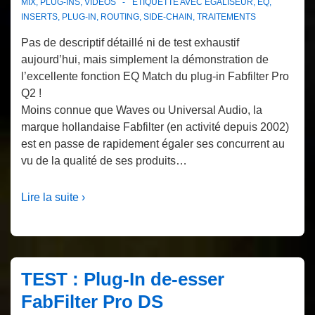
MIX
,
PLUG-INS
,
VIDÉOS
ÉTIQUETTÉ AVEC
EGALISEUR
,
EQ
,
INSERTS
,
PLUG-IN
,
ROUTING
,
SIDE-CHAIN
,
TRAITEMENTS
Pas de descriptif détaillé ni de test exhaustif
aujourd’hui, mais simplement la démonstration de
l’excellente fonction EQ Match du plug-in Fabfilter Pro
Q2 !
Moins connue que Waves ou Universal Audio, la
marque hollandaise Fabfilter (en activité depuis 2002)
est en passe de rapidement égaler ses concurrent au
vu de la qualité de ses produits…
Lire la suite ›
TEST : Plug-In de-esser
FabFilter Pro DS