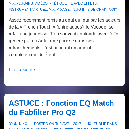
MIX
,
PLUG-INS
,
VIDÉOS
ÉTIQUETTÉ AVEC
EFFETS
,
INSTRUMENT VIRTUEL
,
MIX
,
MIXAGE
,
PLUG-IN
,
SIDE-CHAIN
,
VOIX
Assez récemment remis au gout du jour par les acteurs
de la « French Touch » (entre autres), le Vocoder se
refait une jeunesse. Trop souvent confondu avec l’effet
généré par un AutoTune poussé dans ses
retranchements, c’est pourtant un animal
complètement différent…
Lire la suite ›
ASTUCE : Fonction EQ Match
du Fabfilter Pro Q2
BY
NIKO
POSTED ON
3 AVRIL 2017
PUBLIÉ DANS