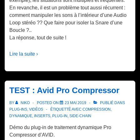
exemple), les situations sont multiples et fréquentes.
En revanche, il est un problème tout aussi récurrent :
comment manipuler les sons à l’intérieur d’une Audio
Loop stéréo ?? Que faire pour isoler la Snare d’une
Boucle ?..
La réponse, tout de suite !
Lire la suite ›
TEST : Avid Pro Compressor
BY
NIKO
POSTED ON
23 MAI 2019
PUBLIÉ DANS
PLUG-INS
,
VIDÉOS
ÉTIQUETTÉ AVEC
COMPRESSION
,
DYNAMIQUE
,
INSERTS
,
PLUG-IN
,
SIDE-CHAIN
Démo du plug-in de traitement dynamique Pro
Compressor d’AVID.