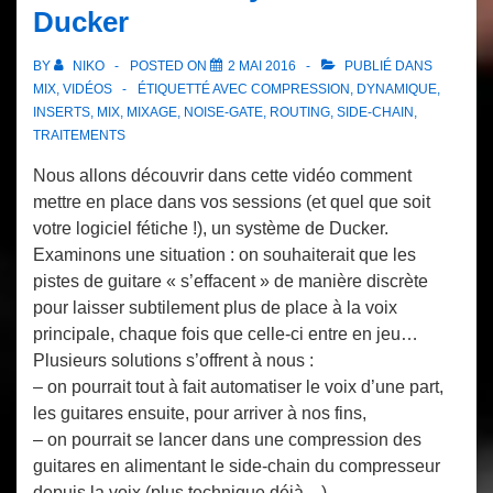
Ducker
BY
NIKO
POSTED ON
2 MAI 2016
PUBLIÉ DANS
MIX
,
VIDÉOS
ÉTIQUETTÉ AVEC
COMPRESSION
,
DYNAMIQUE
,
INSERTS
,
MIX
,
MIXAGE
,
NOISE-GATE
,
ROUTING
,
SIDE-CHAIN
,
TRAITEMENTS
Nous allons découvrir dans cette vidéo comment
mettre en place dans vos sessions (et quel que soit
votre logiciel fétiche !), un système de Ducker.
Examinons une situation : on souhaiterait que les
pistes de guitare « s’effacent » de manière discrète
pour laisser subtilement plus de place à la voix
principale, chaque fois que celle-ci entre en jeu…
Plusieurs solutions s’offrent à nous :
– on pourrait tout à fait automatiser le voix d’une part,
les guitares ensuite, pour arriver à nos fins,
– on pourrait se lancer dans une compression des
guitares en alimentant le side-chain du compresseur
depuis la voix (plus technique déjà…),