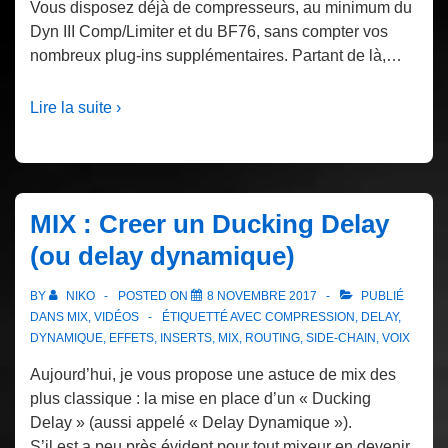
Vous disposez déjà de compresseurs, au minimum du
Dyn III Comp/Limiter et du BF76, sans compter vos
nombreux plug-ins supplémentaires. Partant de là,…
Lire la suite ›
MIX : Creer un Ducking Delay
(ou delay dynamique)
BY
NIKO
POSTED ON
8 NOVEMBRE 2017
PUBLIÉ
DANS
MIX
,
VIDÉOS
ÉTIQUETTÉ AVEC
COMPRESSION
,
DELAY
,
DYNAMIQUE
,
EFFETS
,
INSERTS
,
MIX
,
ROUTING
,
SIDE-CHAIN
,
VOIX
Aujourd’hui, je vous propose une astuce de mix des
plus classique : la mise en place d’un « Ducking
Delay » (aussi appelé « Delay Dynamique »).
S’il est a peu près évident pour tout mixeur en devenir