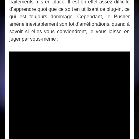
traitements mis en place. Il est en effet assez difficile
d’apprendre quoi que ce soit en utilisant ce plug-in, ce
qui est toujours dommage. Cependant, le Pusher
amène inévitablement son lot d’améliorations, quand à
savoir si elles vous conviendront, je vous laisse en
juger par vous-même :