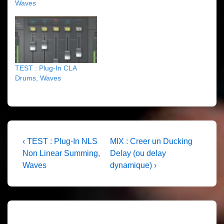
Waves
TEST : Plug-In CLA
Drums, Waves
Navigation
Previous
Next
‹ TEST : Plug-In NLS
MIX : Creer un Ducking
Post
Post
Non Linear Summing,
Delay (ou delay
de
is
is
Waves
dynamique) ›
l’article