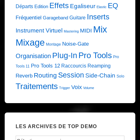
Effets
EQ
Egaliseur
Départs
Edition
Elastic
Inserts
Fréquentiel
Guitare
Garageband
Mix
Instrument Virtuel
MIDI
Mastering
Mixage
Noise-Gate
Montage
Pro Tools
Plug-In
Organisation
Pro
Pro Tools 12
Raccourcis
Reamping
Tools 11
Session
Routing
Side-Chain
Reverb
Solo
Traitements
Voix
Trigger
Volume
LES ARCHIVES DE TOP DEMO
Les