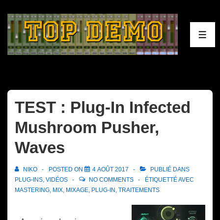
↓
passer
au
ME
contenu
principal
TEST : Plug-In Infected
Mushroom Pusher,
Waves
NIKO
POSTED ON
4 AOÛT 2017
PUBLIÉ DANS
PLUG-INS
,
VIDÉOS
NO COMMENTS
ÉTIQUETTÉ AVEC
MASTERING
,
MIX
,
MIXAGE
,
PLUG-IN
,
TRAITEMENTS