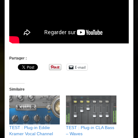
Partager :
E-mail
Similaire
TEST : Plug-in Eddie
TEST : Plug-in CLA Bass
Kramer Vocal Channel
– Waves