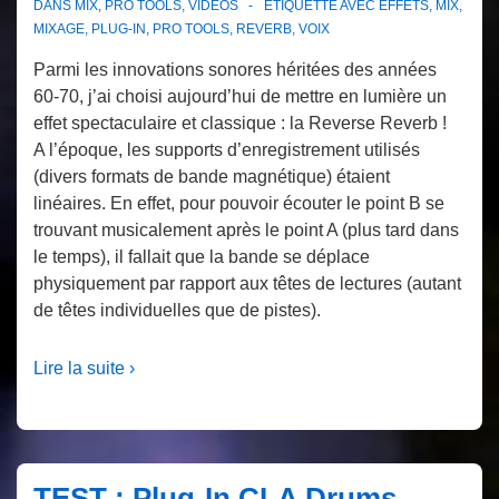
DANS
MIX
,
PRO TOOLS
,
VIDÉOS
ÉTIQUETTÉ AVEC
EFFETS
,
MIX
,
MIXAGE
,
PLUG-IN
,
PRO TOOLS
,
REVERB
,
VOIX
Parmi les innovations sonores héritées des années
60-70, j’ai choisi aujourd’hui de mettre en lumière un
effet spectaculaire et classique : la Reverse Reverb !
A l’époque, les supports d’enregistrement utilisés
(divers formats de bande magnétique) étaient
linéaires. En effet, pour pouvoir écouter le point B se
trouvant musicalement après le point A (plus tard dans
le temps), il fallait que la bande se déplace
physiquement par rapport aux têtes de lectures (autant
de têtes individuelles que de pistes).
Lire la suite ›
TEST : Plug-In CLA Drums,