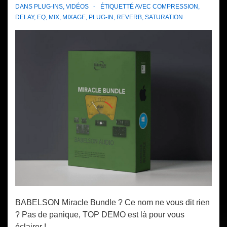
DANS
PLUG-INS
,
VIDÉOS
ÉTIQUETTÉ AVEC
COMPRESSION
,
DELAY
,
EQ
,
MIX
,
MIXAGE
,
PLUG-IN
,
REVERB
,
SATURATION
BABELSON Miracle Bundle ? Ce nom ne vous dit rien
? Pas de panique, TOP DEMO est là pour vous
éclairer !