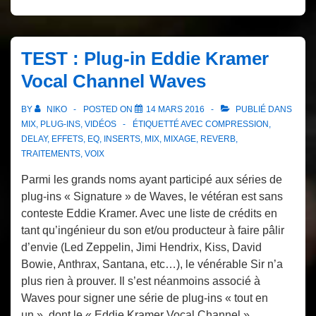
TEST : Plug-in Eddie Kramer
Vocal Channel Waves
BY
NIKO
POSTED ON
14 MARS 2016
PUBLIÉ DANS
MIX
,
PLUG-INS
,
VIDÉOS
ÉTIQUETTÉ AVEC
COMPRESSION
,
DELAY
,
EFFETS
,
EQ
,
INSERTS
,
MIX
,
MIXAGE
,
REVERB
,
TRAITEMENTS
,
VOIX
Parmi les grands noms ayant participé aux séries de
plug-ins « Signature » de Waves, le vétéran est sans
conteste Eddie Kramer. Avec une liste de crédits en
tant qu’ingénieur du son et/ou producteur à faire pâlir
d’envie (Led Zeppelin, Jimi Hendrix, Kiss, David
Bowie, Anthrax, Santana, etc…), le vénérable Sir n’a
plus rien à prouver. Il s’est néanmoins associé à
Waves pour signer une série de plug-ins « tout en
un », dont le « Eddie Kramer Vocal Channel »…