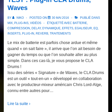
Waves
BY
NIKO
POSTED ON
30 MAI 2016
PUBLIÉ DANS
MIX
,
PLUG-INS
,
VIDÉOS
ÉTIQUETTÉ AVEC
BATTERIE
,
COMPRESSION
,
DELAY
,
DYNAMIQUE
,
EFFETS
,
EGALISEUR
,
EQ
,
INSERTS
,
PLUG-IN
,
REVERB
,
TRAITEMENTS
Le mix de batterie est parfois chose ardue et même
quand « on sait faire », il arrive que l’on ait besoin de
gagner du temps ou que l’on souhaite aller au plus
simple. Dans ces cas-là, je vous propose le CLA
Drums !
Issu des séries « Signature » de Waves, le CLA Drums
est un outil « tout-en-un » développé en collaboration
avec le producteur-mixeur américain Chris Lord-Alge,
connu entre autres pour…
Lire la suite ›