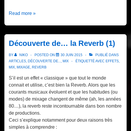
MIX
Read more »
:
Son
de
Guitare
Découverte de… la Reverb (1)
Vintage
(Vidéo)
BY
NIKO
POSTED ON
30 JUIN 2015
PUBLIÉ DANS
ARTICLES
,
DÉCOUVERTE DE...
,
MIX
ÉTIQUETTÉ AVEC
EFFETS
,
MIX
,
MIXAGE
,
REVERB
S’il est un effet « classique » que tout le monde
connait et utilise, c’est bien la Reverb. Alors que les
courants musicaux évoluent et que les habitudes (ou
modes) de mixage changent de même (ah, les années
80…), la reverb reste incontournable dans bon nombre
de productions.
Ceci s’explique notamment pour deux raisons très
simples à comprendre :