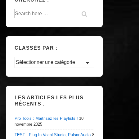
Recherche
pour:
CLASSÉS PAR :
Classés
par
:
LES ARTICLES LES PLUS
RÉCENTS :
Pro Tools : Maîtrisez les Playlists !
10
novembre 2025
TEST : Plug-In Vocal Studio, Pulsar Audio
8