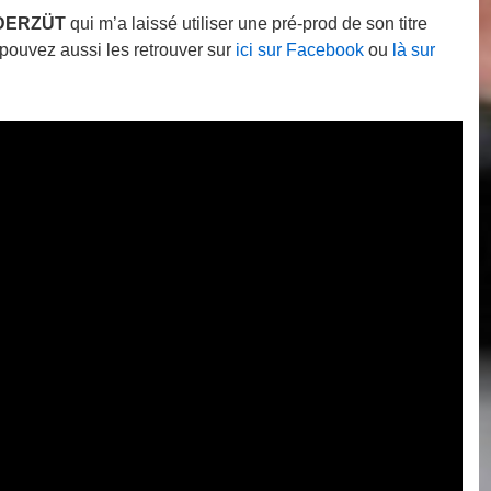
DERZÜT
qui m’a laissé utiliser une pré-prod de son titre
pouvez aussi les retrouver sur
ici sur Facebook
ou
là sur