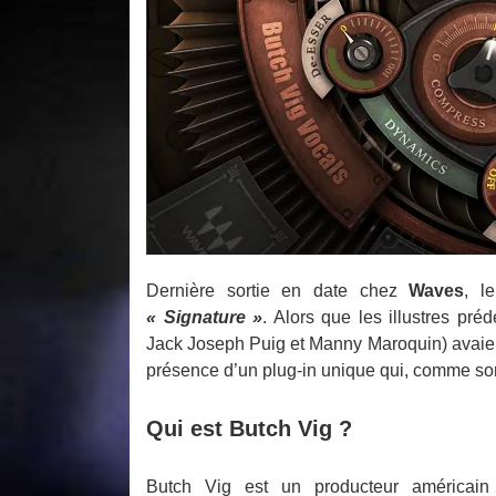
Dernière sortie en date chez
Waves
, l
« Signature »
. Alors que les illustres pr
Jack Joseph Puig et Manny Maroquin) avaient
présence d’un plug-in unique qui, comme son 
Qui est Butch Vig ?
Butch Vig est un producteur américain 