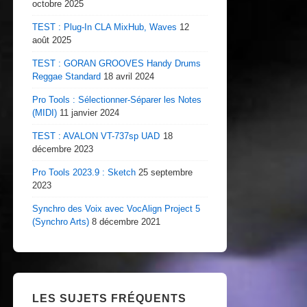
octobre 2025
TEST : Plug-In CLA MixHub, Waves
12
août 2025
TEST : GORAN GROOVES Handy Drums
Reggae Standard
18 avril 2024
Pro Tools : Sélectionner-Séparer les Notes
(MIDI)
11 janvier 2024
TEST : AVALON VT-737sp UAD
18
décembre 2023
Pro Tools 2023.9 : Sketch
25 septembre
2023
Synchro des Voix avec VocAlign Project 5
(Synchro Arts)
8 décembre 2021
LES SUJETS FRÉQUENTS