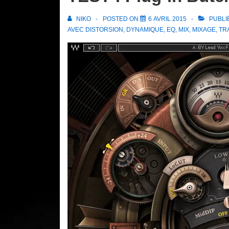
NIKO
POSTED ON
6 AVRIL 2015
PUBLI
AVEC
DISTORSION
,
DYNAMIQUE
,
EQ
,
MIX
,
MIXAGE
,
TR