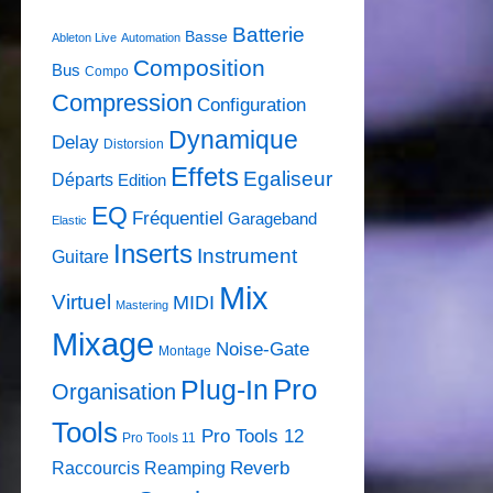
Batterie
Basse
Ableton Live
Automation
Composition
Bus
Compo
Compression
Configuration
Dynamique
Delay
Distorsion
Effets
Egaliseur
Départs
Edition
EQ
Fréquentiel
Garageband
Elastic
Inserts
Instrument
Guitare
Mix
Virtuel
MIDI
Mastering
Mixage
Noise-Gate
Montage
Pro
Plug-In
Organisation
Tools
Pro Tools 12
Pro Tools 11
Raccourcis
Reamping
Reverb