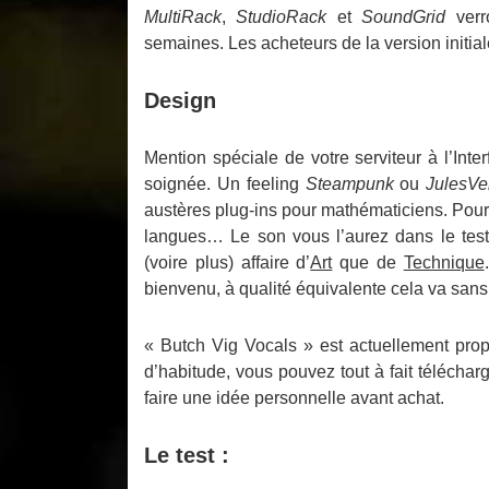
MultiRack
,
StudioRack
et
SoundGrid
verr
semaines. Les acheteurs de la version initial
Design
Mention spéciale de votre serviteur à l’Inter
soignée. Un feeling
Steampunk
ou
JulesVe
austères plug-ins pour mathématiciens. Pourq
langues… Le son vous l’aurez dans le test
(voire plus) affaire d’
Art
que de
Technique
bienvenu, à qualité équivalente cela va san
« Butch Vig Vocals » est actuellement pro
d’habitude, vous pouvez tout à fait téléch
faire une idée personnelle avant achat.
Le test :