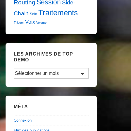
Session
Routing
Side-
Traitements
Chain
Solo
Voix
Trigger
Volume
LES ARCHIVES DE TOP
DEMO
Les
Archives
de
TOP
DEMO
MÉTA
Connexion
Flux des publications