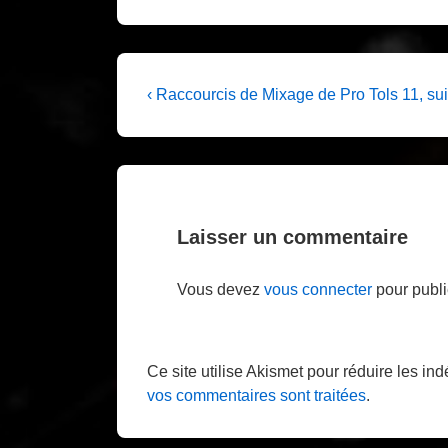
Navigation
Previous
‹ Raccourcis de Mixage de Pro Tols 11, su
Post
de
is
l’article
Laisser un commentaire
Vous devez
vous connecter
pour publi
Ce site utilise Akismet pour réduire les in
vos commentaires sont traitées
.