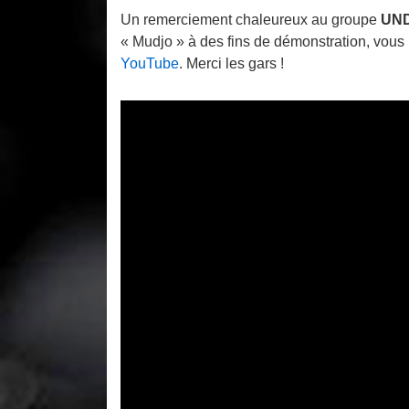
Un remerciement chaleureux au groupe
UN
« Mudjo » à des fins de démonstration, vous 
YouTube
. Merci les gars !