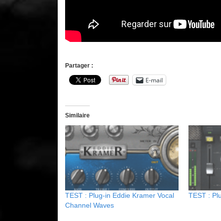
Partager :
E-mail
Similaire
TEST : Plug-in Eddie Kramer Vocal
TEST : Pl
Channel Waves