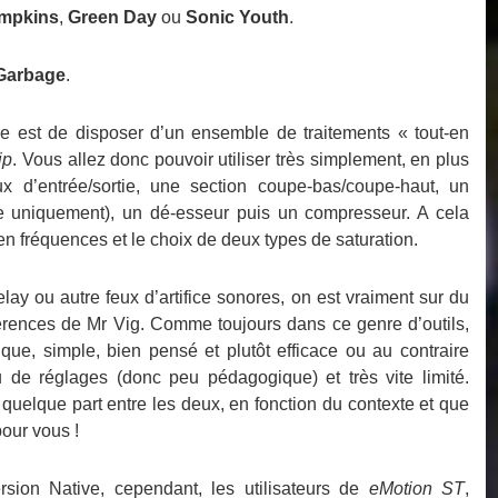
mpkins
,
Green Day
ou
Sonic Youth
.
Garbage
.
ose est de disposer d’un ensemble de traitements « tout-en
ip
. Vous allez donc pouvoir utiliser très simplement, en plus
 d’entrée/sortie, une section coupe-bas/coupe-haut, un
 uniquement), un dé-esseur puis un compresseur. A cela
en fréquences et le choix de deux types de saturation.
lay ou autre feux d’artifice sonores, on est vraiment sur du
éférences de Mr Vig. Comme toujours dans ce genre d’outils,
que, simple, bien pensé et plutôt efficace ou au contraire
de réglages (donc peu pédagogique) et très vite limité.
 quelque part entre les deux, en fonction du contexte et que
pour vous !
ersion Native, cependant, les utilisateurs de
eMotion ST
,