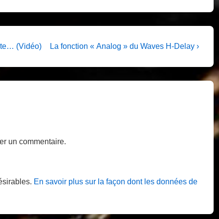
Next
ite… (Vidéo)
La fonction « Analog » du Waves H-Delay ›
Post
is
er un commentaire.
désirables.
En savoir plus sur la façon dont les données de