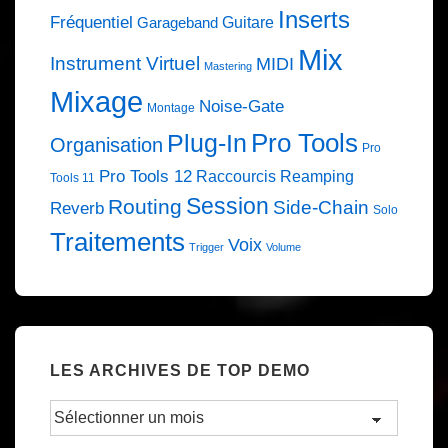
Inserts
Fréquentiel
Guitare
Garageband
Mix
Instrument Virtuel
MIDI
Mastering
Mixage
Noise-Gate
Montage
Pro Tools
Plug-In
Organisation
Pro
Pro Tools 12
Raccourcis
Reamping
Tools 11
Session
Routing
Side-Chain
Reverb
Solo
Traitements
Voix
Trigger
Volume
LES ARCHIVES DE TOP DEMO
Les
Archives
de