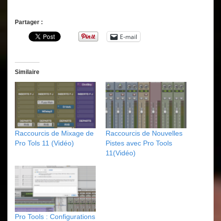
Partager :
E-mail
Similaire
Raccourcis de Mixage de
Raccourcis de Nouvelles
Pro Tols 11 (Vidéo)
Pistes avec Pro Tools
11(Vidéo)
Pro Tools : Configurations