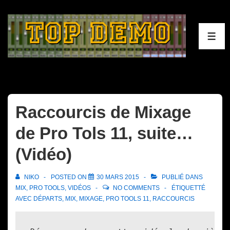
↓
passer
au
ME
contenu
principal
Raccourcis de Mixage
de Pro Tols 11, suite…
(Vidéo)
NIKO
POSTED ON
30 MARS 2015
PUBLIÉ DANS
MIX
,
PRO TOOLS
,
VIDÉOS
NO COMMENTS
ÉTIQUETTÉ
AVEC
DÉPARTS
,
MIX
,
MIXAGE
,
PRO TOOLS 11
,
RACCOURCIS