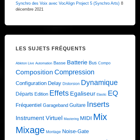
Synchro des Voix avec VocAlign Project 5 (Synchro Arts)
8
décembre 2021
LES SUJETS FRÉQUENTS
Batterie
Bus
Basse
Compo
Ableton Live
Automation
Compression
Composition
Dynamique
Configuration
Delay
Distorsion
Effets
EQ
Egaliseur
Départs
Edition
Elastic
Inserts
Fréquentiel
Guitare
Garageband
Mix
Instrument Virtuel
MIDI
Mastering
Mixage
Noise-Gate
Montage