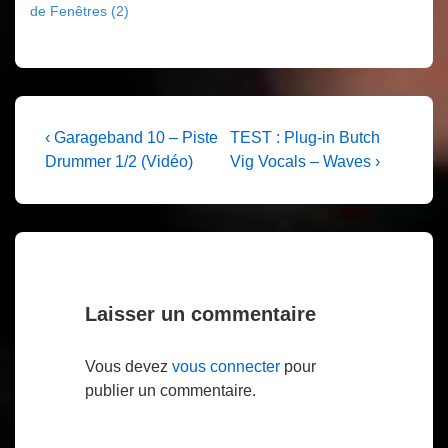
de Fenêtres (2)
Navigation
Previous
Next
‹ Garageband 10 – Piste
TEST : Plug-in Butch
Post
Post
Drummer 1/2 (Vidéo)
Vig Vocals – Waves ›
de
is
is
l’article
Laisser un commentaire
Vous devez
vous connecter
pour
publier un commentaire.